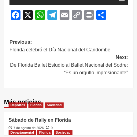
Facebook
X
WhatsApp
Telegram
Email
Copy
Print
Compar
Link
Navegación
Previous:
Florida celebró el Día Nacional del Candombe
de
Next:
entradas
De Florida Ballet Estudio al Ballet Nacional del Sodre:
“Es un orgullo impresionante”
Más noticias
Deportes
Florida
Sociedad
Sábado de Rally en Florida
7 de agosto de 2026
0
Departamental
Florida
Sociedad