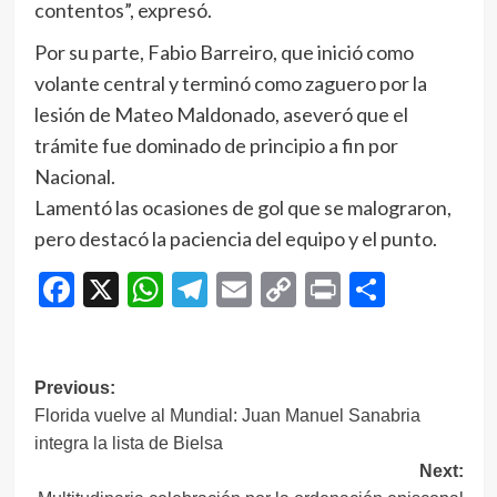
contentos”, expresó.
Por su parte, Fabio Barreiro, que inició como
volante central y terminó como zaguero por la
lesión de Mateo Maldonado, aseveró que el
trámite fue dominado de principio a fin por
Nacional.
Lamentó las ocasiones de gol que se malograron,
pero destacó la paciencia del equipo y el punto.
Facebook
X
WhatsApp
Telegram
Email
Copy
Print
Compar
Link
Navegación
Previous:
Florida vuelve al Mundial: Juan Manuel Sanabria
de
integra la lista de Bielsa
entradas
Next: