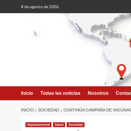
Saltar
8 de agosto de 2026
al
contenido
Inicio
Todas las noticias
Nosotros
Conta
INICIO
SOCIEDAD
CONTINÚA CAMPAÑA DE VACUNAC
Departamental
Salud
Sociedad