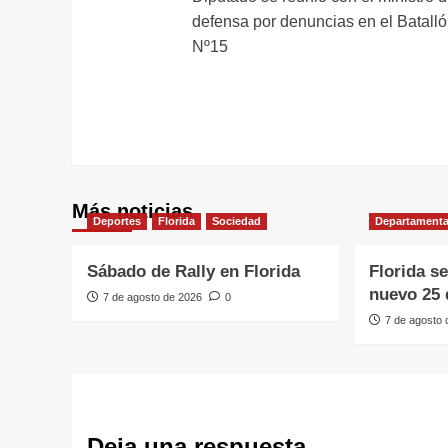
de
defensa por denuncias en el Batall
entradas
Nº15
Más noticias
Deportes
Florida
Sociedad
Departamenta
Sábado de Rally en Florida
Florida s
nuevo 25 
7 de agosto de 2026
0
7 de agosto
Deja una respuesta