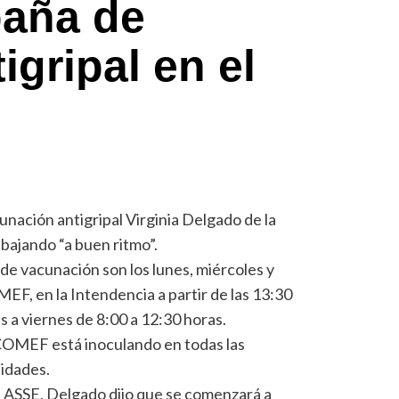
aña de
gripal en el
nación antigripal Virginia Delgado de la
bajando “a buen ritmo”.
 de vacunación son los lunes, miércoles y
EF, en la Intendencia a partir de las 13:30
es a viernes de 8:00 a 12:30 horas.
e COMEF está inoculando en todas las
lidades.
 de ASSE, Delgado dijo que se comenzará a