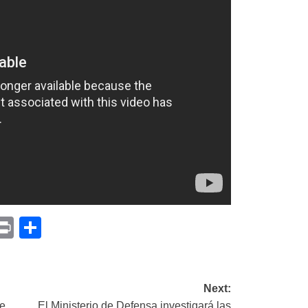
p
am
il
opy
Print
Compartir
ink
Next:
de
El Ministerio de Defensa investigará las