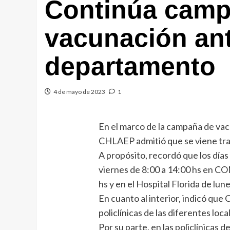
Continúa camp
vacunación anti
departamento
4 de mayo de 2023
1
En el marco de la campaña de vacu
CHLAEP admitió que se viene tra
A propósito, recordó que los días
viernes de 8:00 a 14:00 hs en COM
hs y en el Hospital Florida de lun
En cuanto al interior, indicó qu
policlínicas de las diferentes loca
Por su parte, en las policlínicas