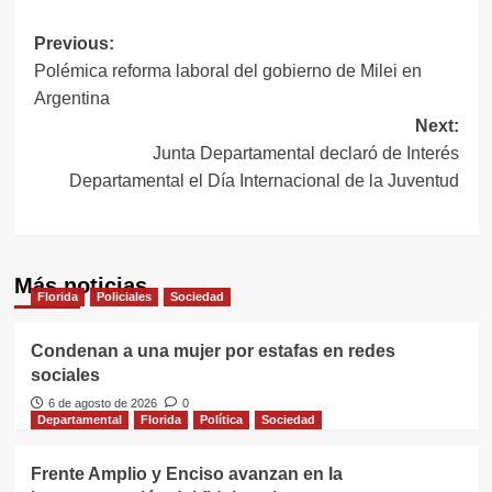
Navegación
Previous:
Polémica reforma laboral del gobierno de Milei en
de
Argentina
entradas
Next:
Junta Departamental declaró de Interés
Departamental el Día Internacional de la Juventud
Más noticias
Florida
Policiales
Sociedad
Condenan a una mujer por estafas en redes
sociales
6 de agosto de 2026
0
Departamental
Florida
Política
Sociedad
Frente Amplio y Enciso avanzan en la