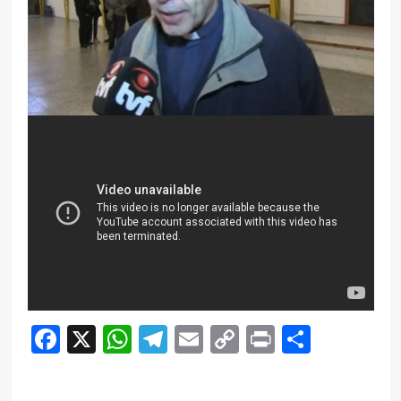
Facebook
X
WhatsApp
Telegram
Email
Copy
Print
Compar
Link