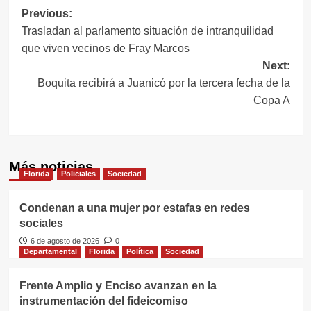
Navegación
Previous:
Trasladan al parlamento situación de intranquilidad
de
que viven vecinos de Fray Marcos
entradas
Next:
Boquita recibirá a Juanicó por la tercera fecha de la
Copa A
Más noticias
Florida
Policiales
Sociedad
Condenan a una mujer por estafas en redes
sociales
6 de agosto de 2026
0
Departamental
Florida
Política
Sociedad
Frente Amplio y Enciso avanzan en la
instrumentación del fideicomiso