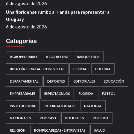
6 de agosto de 2026
Una floridense rumbo a Irlanda para representar a
Uruguay
6 de agosto de 2026
Categorías
AGROPECUARIO
A LOS BOTES!
BASQUETBOL
BUEN DÍA FLORIDA - ENTREVISTAS
CIENCIA
CULTURA
DEPARTAMENTAL
DEPORTES
EDITORIALES
EDUCACIÓN
EMPRESARIALES
ESPECTÁCULOS
FLORIDA
FÚTBOL
INSTITUCIONAL
INTERNACIONALES
NACIONAL
NACIONALES
PODCAST
POLICIALES
POLÍTICA
RELIGIÓN
ROMPECABEZAS - ENTREVISTAS
SALUD