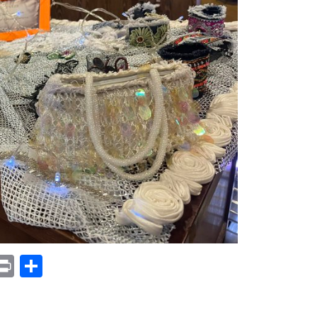
p
am
il
opy
Print
Compartir
ink