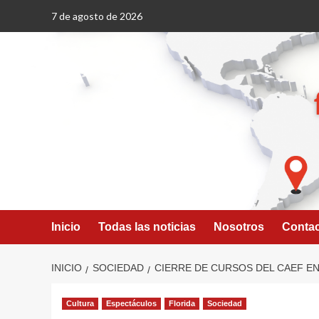
Saltar
7 de agosto de 2026
al
contenido
Inicio
Todas las noticias
Nosotros
Conta
INICIO
SOCIEDAD
CIERRE DE CURSOS DEL CAEF EN
Cultura
Espectáculos
Florida
Sociedad