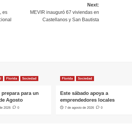
Next:
, es
MEVIR inauguró 67 viviendas en
cional
Castellanos y San Bautista
l
Florida
Sociedad
Florida
Sociedad
e prepara para un
Este sábado apoya a
de Agosto
emprendedores locales
 de 2026
0
7 de agosto de 2026
0