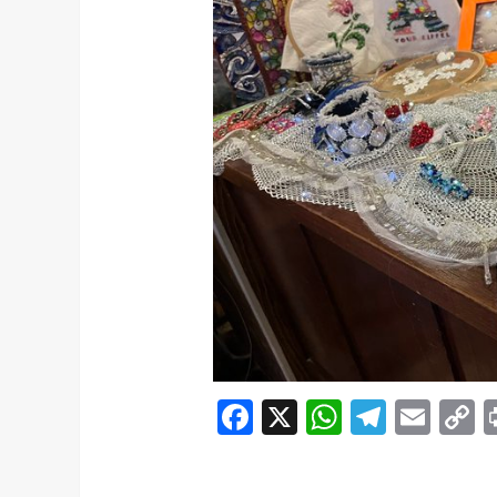
Facebook
X
WhatsAp
Telegr
Ema
C
L