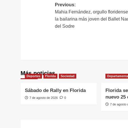
Navegación
Previous:
Mahia Fernández, orgullo floridense
de
la bailarina más joven del Ballet Na
entradas
del Sodre
Más noticias
Deportes
Florida
Sociedad
Departamenta
Sábado de Rally en Florida
Florida s
nuevo 25 
7 de agosto de 2026
0
7 de agosto