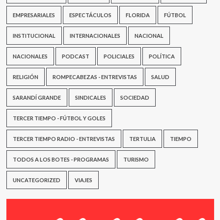
Scremini
EMPRESARIALES
ESPECTÁCULOS
FLORIDA
FÚTBOL
INSTITUCIONAL
INTERNACIONALES
NACIONAL
NACIONALES
PODCAST
POLICIALES
POLÍTICA
RELIGIÓN
ROMPECABEZAS - ENTREVISTAS
SALUD
SARANDÍ GRANDE
SINDICALES
SOCIEDAD
TERCER TIEMPO - FÚTBOL Y GOLES
TERCER TIEMPO RADIO - ENTREVISTAS
TERTULIA
TIEMPO
TODOS A LOS BOTES - PROGRAMAS
TURISMO
UNCATEGORIZED
VIAJES