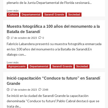
por
plenario de la Junta Departamental de Florida sesionará...
abigeato
en
Leer
Leer más
Sarandí
más
Cultura
Departamental
Sarandí Grande
Sociedad
Grande
sobre
Junta
Muestra fotográfica a 100 años del monumento a la
de
Batalla de Sarandí
Florida
sesionará
17 de octubre de 2023
0
en
Fabricio Labandera presentó su muestra fotográfica enmarcada
Sarandí
en los 100 años del monumento a la Batalla de Sarandí.En
Grande
dialogo con...
Leer
Leer más
más
Agropecuario
Departamental
Sarandí Grande
Sociedad
sobre
Muestra
Inició capacitación “Conduce tu futuro” en Sarandí
fotográfica
Grande
a
100
17 de octubre de 2023
2348
años
Se inició en la ciudad de Sarandí Grande la capacitación
del
denominada “Conduce tu futuro”.Pablo Cabral destacó que se
monumento
trata de...
a