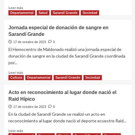
la
Leer
Leer más
Batalla
más
Departamental
Salud
Sarandí Grande
Sociedad
de
sobre
Sarandí
Inició
Jornada especial de donación de sangre en
capacitación
Sarandí Grande
“Conduce
tu
17 de octubre de 2023
0
futuro”
El Hemocentro de Maldonado realizó una jornada especial de
en
donación de sangre en la ciudad de Sarandí Grande coordinada
Sarandí
por...
Grande
Leer
Leer más
más
Cultura
Departamental
Sarandí Grande
Sociedad
sobre
Jornada
Acto en reconocimiento al lugar donde nació el
especial
Raid Hípico
de
donación
17 de octubre de 2023
0
de
En la ciudad de Sarandí Grande se realizó un acto en
sangre
reconocimiento al lugar donde nació el deporte ecuestre Raid...
en
Sarandí
Leer
Leer más
Grande