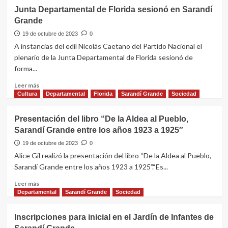
Junta Departamental de Florida sesionó en Sarandí
Grande
19 de octubre de 2023
0
A instancias del edil Nicolás Caetano del Partido Nacional el
plenario de la Junta Departamental de Florida sesionó de
forma...
Leer
Leer más
más
Cultura
Departamental
Florida
Sarandí Grande
Sociedad
sobre
Junta
Presentación del libro “De la Aldea al Pueblo,
Departamental
Sarandí Grande entre los años 1923 a 1925″
de
Florida
19 de octubre de 2023
0
sesionó
Alice Gil realizó la presentación del libro “De la Aldea al Pueblo,
en
Sarandí Grande entre los años 1923 a 1925”.“Es...
Sarandí
Grande
Leer
Leer más
más
Departamental
Sarandí Grande
Sociedad
sobre
Presentación
Inscripciones para inicial en el Jardín de Infantes de
del