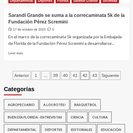
más
Departamental
Deportes
Florida
Sarandí Grande
Sociedad
sobre
Acto
Sarandí Grande se suma a la correcaminata 5k de la
en
Fundación Pérez Scremini
reconocimiento
al
17 de octubre de 2023
0
lugar
En el marco de la correcaminata 5k organizada por la Embajada
donde
de Florida de la Fundación Pérez Scremini a desarrollarse...
nació
el
Leer
Leer más
Raid
más
Hípico
sobre
Sarandí
Paginación
Grande
…
42
Anterior
1
39
40
41
43
Siguiente
se
de
suma
Categorías
a
entradas
la
correcaminata
AGROPECUARIO
A LOS BOTES!
BASQUETBOL
5k
de
BUEN DÍA FLORIDA - ENTREVISTAS
CIENCIA
CULTURA
la
Fundación
DEPARTAMENTAL
DEPORTES
EDITORIALES
EDUCACIÓN
Pérez