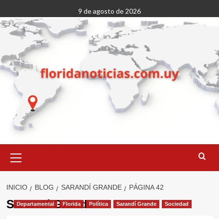
Saltar
9 de agosto de 2026
al
contenido
Menú
primario
INICIO
BLOG
SARANDÍ GRANDE
PÁGINA 42
Sarandí Grande
Departamental
Florida
Política
Sarandí Grande
Sociedad