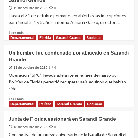
Sarandí Grande
libro
“De
19 de octubre de 2023
0
la
Hasta el 31 de octubre permanecen abiertas las inscripciones
Aldea
para inicial 3, 4 y 5 años, informó Adriana Gasso, directora...
al
Pueblo,
Leer
Leer más
Sarandí
más
Departamental
Florida
Sarandí Grande
Sociedad
Grande
sobre
entre
Inscripciones
Un hombre fue condenado por abigeato en Sarandí
los
para
Grande
años
inicial
1923
en
19 de octubre de 2023
0
a
el
Operación “SPC” llevada adelante en el mes de marzo por
1925″
Jardín
Policías de Florida permitió recuperar seis equinos que habían
de
sido...
Infantes
de
Leer
Leer más
Sarandí
más
Departamental
Política
Sarandí Grande
Sociedad
Grande
sobre
Un
Junta de Florida sesionará en Sarandí Grande
hombre
fue
18 de octubre de 2023
0
condenado
Con motivo de un nuevo aniversario de la Batalla de Sarandí el