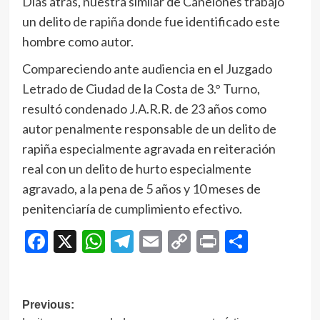
Días atrás, nuestra similar de Canelones trabajó
un delito de rapiña donde fue identificado este
hombre como autor.
Compareciendo ante audiencia en el Juzgado
Letrado de Ciudad de la Costa de 3.° Turno,
resultó condenado J.A.R.R. de 23 años como
autor penalmente responsable de un delito de
rapiña especialmente agravada en reiteración
real con un delito de hurto especialmente
agravado, a la pena de 5 años y 10 meses de
penitenciaría de cumplimiento efectivo.
Facebook
X
WhatsApp
Telegram
Email
Copy
Print
Compar
Link
Navegación
Previous: