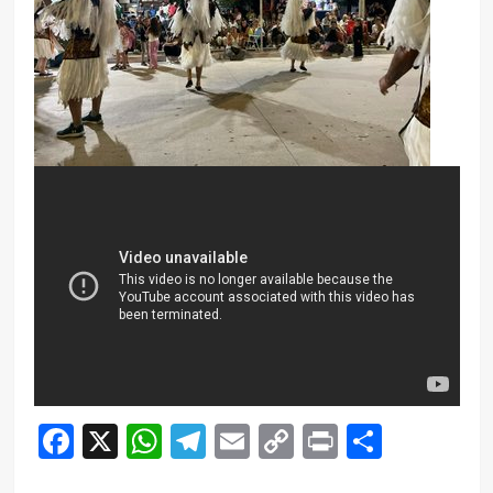
Facebook
X
WhatsApp
Telegram
Email
Copy
Print
Compar
Link