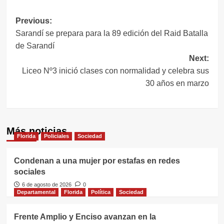
Navegación
Previous:
Sarandí se prepara para la 89 edición del Raid Batalla
de
de Sarandí
entradas
Next:
Liceo Nº3 inició clases con normalidad y celebra sus
30 años en marzo
Más noticias
Florida
Policiales
Sociedad
Condenan a una mujer por estafas en redes
sociales
6 de agosto de 2026
0
Departamental
Florida
Política
Sociedad
Frente Amplio y Enciso avanzan en la