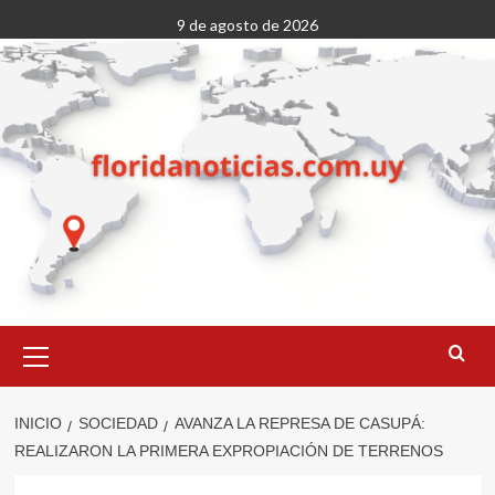
Saltar
9 de agosto de 2026
al
contenido
Menú
primario
INICIO
SOCIEDAD
AVANZA LA REPRESA DE CASUPÁ:
REALIZARON LA PRIMERA EXPROPIACIÓN DE TERRENOS