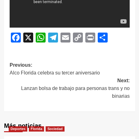
Facebook
X
WhatsApp
Telegram
Email
Copy
Print
Compar
Link
Navegación
Previous:
Alco Florida celebra su tercer aniversario
de
Next:
entradas
Lanzan bolsa de trabajo para personas trans y no
binarias
Más noticias
Deportes
Florida
Sociedad