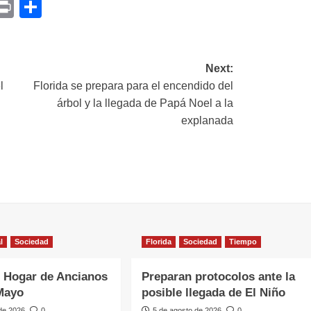
p
am
il
opy
Print
Compartir
ink
Next:
l
Florida se prepara para el encendido del
árbol y la llegada de Papá Noel a la
explanada
l
Sociedad
Florida
Sociedad
Tiempo
 Hogar de Ancianos
Preparan protocolos ante la
Mayo
posible llegada de El Niño
 de 2026
0
5 de agosto de 2026
0