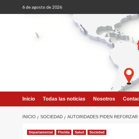
Saltar
6 de agosto de 2026
al
contenido
Inicio
Todas las noticias
Nosotros
Conta
INICIO
SOCIEDAD
AUTORIDADES PIDEN REFORZAR
Departamental
Florida
Salud
Sociedad