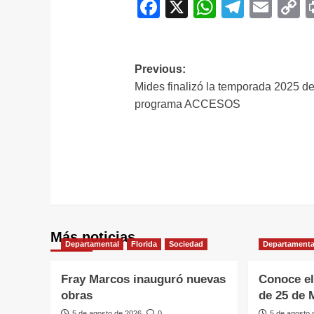
Facebook
X
WhatsAp
Telegr
Ema
C
L
Navegación
Previous:
Mides finalizó la temporada 2025 de
de
programa ACCESOS
entradas
Más noticias
Departamental
Florida
Sociedad
Departamenta
Fray Marcos inauguró nuevas
Conoce el
obras
de 25 de 
5 de agosto de 2026
0
5 de agosto