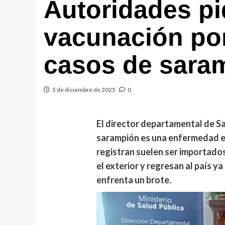
Autoridades pi
vacunación po
casos de sara
5 de diciembre de 2025
0
El director departamental de Salu
sarampión es una enfermedad e
registran suelen ser importados
el exterior y regresan al país 
enfrenta un brote.