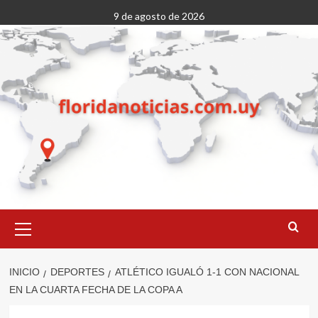
Saltar
9 de agosto de 2026
al
contenido
Menú
primario
INICIO
DEPORTES
ATLÉTICO IGUALÓ 1-1 CON NACIONAL
EN LA CUARTA FECHA DE LA COPA A