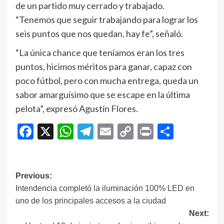
de un partido muy cerrado y trabajado.
“Tenemos que seguir trabajando para lograr los
seis puntos que nos quedan, hay fe”, señaló.
“La única chance que teníamos eran los tres
puntos, hicimos méritos para ganar, capaz con
poco fútbol, pero con mucha entrega, queda un
sabor amarguísimo que se escape en la última
pelota”, expresó Agustín Flores.
Facebook
X
WhatsApp
Telegram
Email
Copy
Print
Compar
Link
Navegación
Previous:
Intendencia completó la iluminación 100% LED en
de
uno de los principales accesos a la ciudad
entradas
Next: