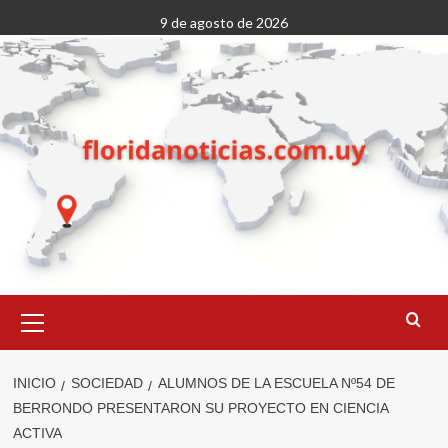
Saltar
9 de agosto de 2026
al
contenido
Menú
primario
INICIO
SOCIEDAD
ALUMNOS DE LA ESCUELA Nº54 DE
BERRONDO PRESENTARON SU PROYECTO EN CIENCIA
ACTIVA