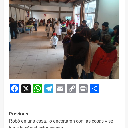
Facebook
X
WhatsApp
Telegram
Email
Copy
Print
Compar
Link
Navegación
Previous:
Robó en una casa, lo encortaron con las cosas y se
de