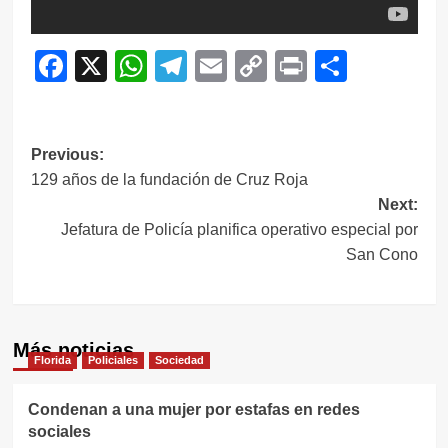
Facebook
X
WhatsApp
Telegram
Email
Copy
Print
Compar
Link
Navegación
Previous:
129 años de la fundación de Cruz Roja
de
Next:
entradas
Jefatura de Policía planifica operativo especial por
San Cono
Más noticias
Florida
Policiales
Sociedad
Condenan a una mujer por estafas en redes
sociales