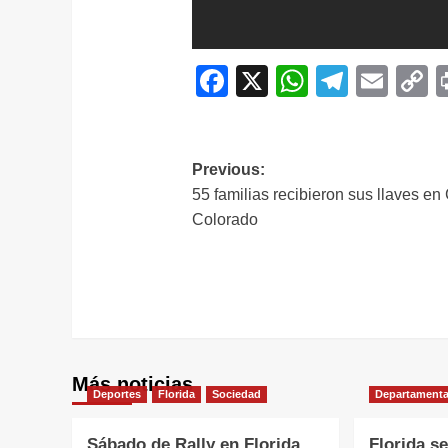
Facebook
X
WhatsAp
Telegr
Ema
C
L
Navegación
Previous:
55 familias recibieron sus llaves en
de
Colorado
entradas
Más noticias
Deportes
Florida
Sociedad
Departamenta
Sábado de Rally en Florida
Florida s