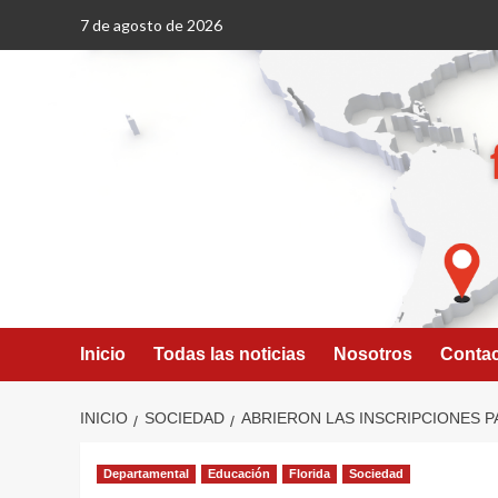
Saltar
7 de agosto de 2026
al
contenido
Inicio
Todas las noticias
Nosotros
Conta
INICIO
SOCIEDAD
ABRIERON LAS INSCRIPCIONES P
Departamental
Educación
Florida
Sociedad