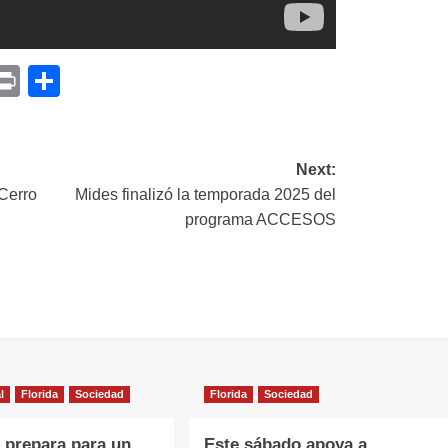
p
am
il
opy
Print
Compartir
ink
Next:
 Cerro
Mides finalizó la temporada 2025 del
programa ACCESOS
l
Florida
Sociedad
Florida
Sociedad
e prepara para un
Este sábado apoya a