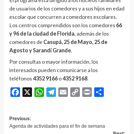
de usuarios de los comedores y a sus hijos en edad
escolar que concurren a comedores escolares.
Los centros comprendidos son los comedores
66
y 96 de la ciudad de Florida
, además de los
comedores de
Casupá, 25 de Mayo, 25 de
Agosto y Sarandí Grande
.
Por consultas o mayor información, los
interesados pueden comunicarse a los
teléfonos
4352 9166
o
4352 9168
.
Facebook
X
WhatsApp
Telegram
Email
Copy
Print
Compar
Link
Navegación
Previous:
Agenda de actividades para el fin de semana
de
Next: